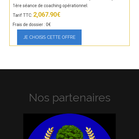
1ère séance de coaching opérationnel.
2,067.90€
Tarif TTC:
Frais de dossier : 0€
Nos partenaires