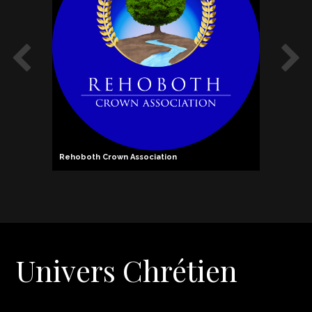
own Association
Pierre Cossa
Univers Chrétien